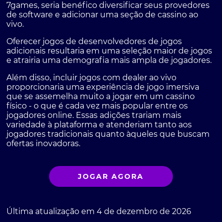
7games, seria benéfico diversificar seus provedores
de software e adicionar uma seção de cassino ao
vivo.
Oferecer jogos de desenvolvedores de jogos
adicionais resultaria em uma seleção maior de jogos
e atrairia uma demografia mais ampla de jogadores.
Além disso, incluir jogos com dealer ao vivo
proporcionaria uma experiência de jogo imersiva
que se assemelha muito a jogar em um cassino
físico - o que é cada vez mais popular entre os
jogadores online. Essas adições trariam mais
variedade à plataforma e atenderiam tanto aos
jogadores tradicionais quanto àqueles que buscam
ofertas inovadoras.
JOGAR AGORA
Última atualização em 4 de dezembro de 2026