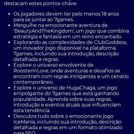
destacam estes pontos-chave:
Os jogadores devem ter pelo menos 18 anos
para se juntar ao 7games.
Mergulhe na emocionante aventura de
'BeautyAndTheKingdom', um jogo que combina
estratégia e fantasia em um reino encantado.
Explorando as complexidades de ClubGoddess,
um inovador jogo disponível na plataforma
7games, incluindo sua introdução, descrição
detalhada e regras.
Explore o universo envolvente de
RoosterInLove, onde aventuras e desafios se
encontram com regras intrigantes e um cenário
contemporâneo.
Explore o universo de HugaChaga, um jogo
empolgante do 7games que está ganhando
popularidade. Aprenda sobre suas regras,
introdução e eventos atuais que influenciam
esta tendência.
Descubra tudo sobre o emocionante jogo
IceMania, incluindo sua introdução, descrição
detalhada e regras em um formato otimizado
para SEO.