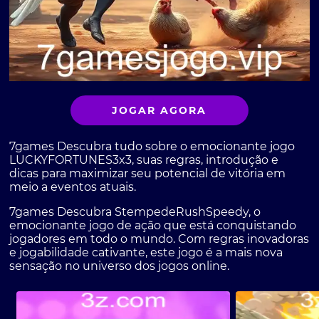
JOGAR AGORA
7games Descubra tudo sobre o emocionante jogo
LUCKYFORTUNES3x3, suas regras, introdução e
dicas para maximizar seu potencial de vitória em
meio a eventos atuais.
7games Descubra StempedeRushSpeedy, o
emocionante jogo de ação que está conquistando
jogadores em todo o mundo. Com regras inovadoras
e jogabilidade cativante, este jogo é a mais nova
sensação no universo dos jogos online.