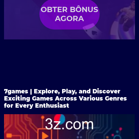
OBTER BÔNUS
AGORA
7games | Explore, Play, and Discover
Exciting Games Across Various Genres
for Every Enthusiast