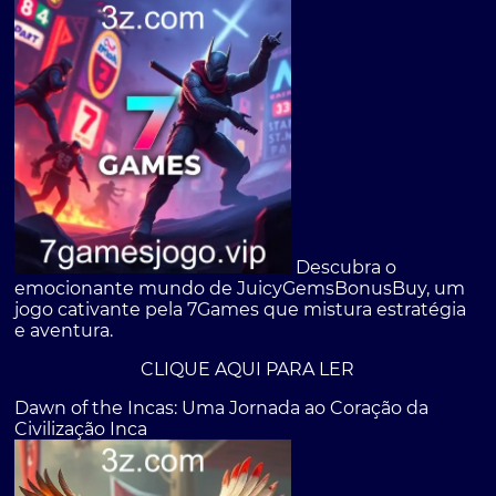
Descubra o
emocionante mundo de JuicyGemsBonusBuy, um
jogo cativante pela 7Games que mistura estratégia
e aventura.
CLIQUE AQUI PARA LER
Dawn of the Incas: Uma Jornada ao Coração da
Civilização Inca