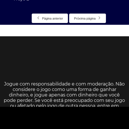
Página anterior
Próxima página
Jogue com responsabilidade e com moderação. Não
considere o jogo como uma forma de ganhar
dinheiro, e jogue apenas com dinheiro que você
pode perder. Se você está preocupado com seu jogo
ou afetado pelo jogo de outra pessoa, entre em
contato com o
GamCare
ou
Jogadores Anônimos
para ajuda.