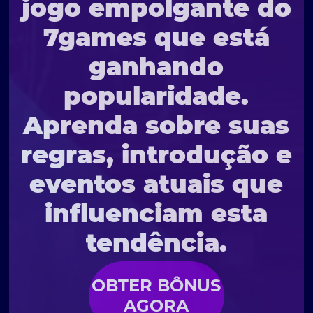
jogo empolgante do
7games que está
ganhando
popularidade.
Aprenda sobre suas
regras, introdução e
eventos atuais que
influenciam esta
tendência.
OBTER BÔNUS
AGORA