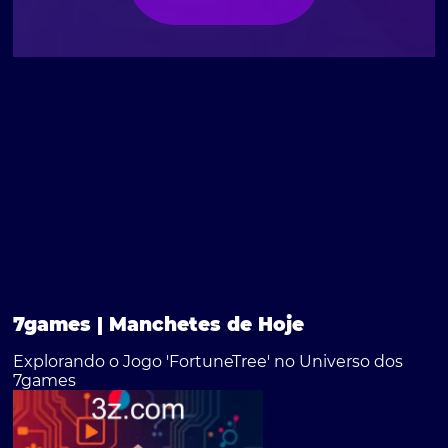
7games | Manchetes de Hoje
Explorando o Jogo 'FortuneTree' no Universo dos
7games