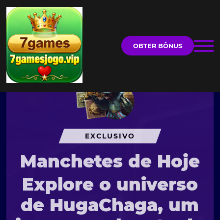
OBTER BÔNUS
EXCLUSIVO
Manchetes de Hoje
Explore o universo
de HugaChaga, um