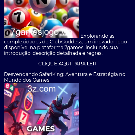
Explorando as
complexidades de ClubGoddess, um inovador jogo
disponível na plataforma 7games, incluindo sua
introdução, descrição detalhada e regras.
CLIQUE AQUI PARA LER
Desvendando SafariKing: Aventura e Estratégia no
Mundo dos Games