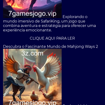
Explorando o
mundo imersivo de SafariKing, um jogo que
combina aventura e estratégia para oferecer uma
experiência emocionante.
CLIQUE AQUI PARA LER
Descubra o Fascinante Mundo de Mahjong Ways 2