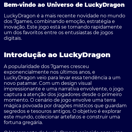
Bem-vindo ao Universo de LuckyDragon
LuckyDragon é a mais recente novidade no mundo
dos
7games
, combinando emoção, estratégia e
inovação. Este jogo está se tornando rapidamente
um dos favoritos entre os entusiastas de jogos
digitais.
Introdução ao LuckyDragon
A popularidade dos 7games cresceu
exponencialmente nos últimos anos, e
LuckyDragon veio para levar essa tendência a um
novo patamar. Com um design visual
impressionante e uma narrativa envolvente, o jogo
captura a atenção dos jogadores desde o primeiro
momento. O cenário de jogo envolve uma terra
mágica povoada por dragões místicos que guardam
segredos e tesouros antigos. O objetivo é explorar
este mundo, colecionar artefatos e construir uma
fortuna gregária.