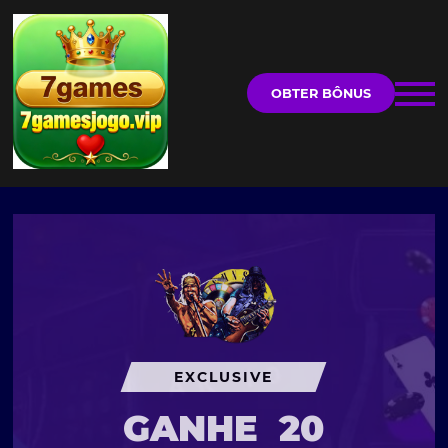
OBTER BÔNUS
EXCLUSIVE
GANHE
20