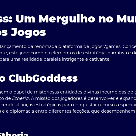
s: Um Mergulho no M
os Jogos
 lançamento da renomada plataforma de jogos
7games
. Conc
nte, este jogo combina elementos de estratégia, narrativa e d
ara uma realidade paralela intrigante e cativante.
ao ClubGoddess
mem o papel de misteriosas entidades divinas incumbidas de 
ico de
Etheria
. A missão dos jogadores é desenvolver e expandi
endo alianças estratégicas para conquistar recursos especiai
as e a diplomacia entre diferentes facções, que desempenham 
Etheria