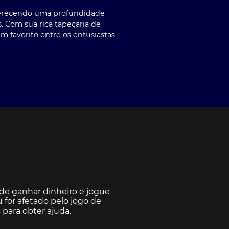
ferecendo uma profundidade
. Com sua rica tapeçaria de
m favorito entre os entusiastas
e ganhar dinheiro e jogue
for afetado pelo jogo de
s
para obter ajuda.