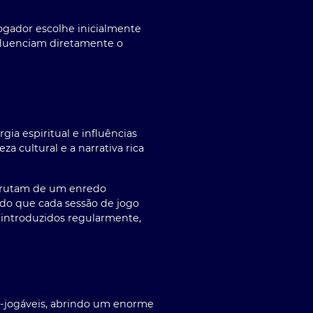
ogador escolhe inicialmente
nfluenciam diretamente o
a espiritual e influências
a cultural e a narrativa rica
sfrutam de um enredo
ndo que cada sessão de jogo
 introduzidos regularmente,
o-jogáveis, abrindo um enorme