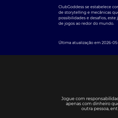
ClubGoddess se estabelece co
de storytelling e mecânicas qu
possibilidades e desafios, est
de jogos ao redor do mundo.
Última atualização em 2026-05
Jogue com responsabilida
apenas com dinheiro que
outra pessoa, en