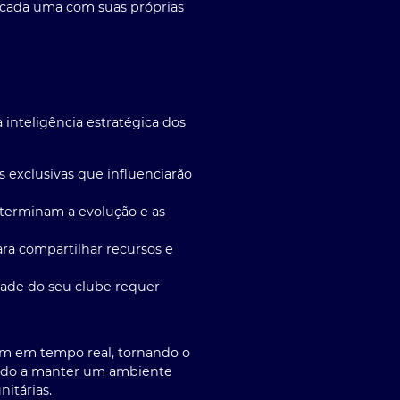
, cada uma com suas próprias
inteligência estratégica dos
exclusivas que influenciarão
determinam a evolução e as
ra compartilhar recursos e
dade do seu clube requer
am em tempo real, tornando o
tido a manter um ambiente
itárias.