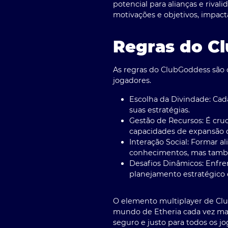
potencial para alianças e riva
motivações e objetivos, impacta
Regras do C
As regras do ClubGoddess são c
jogadores.
Escolha da Divindade:
Cada
suas estratégias.
Gestão de Recursos:
É cruc
capacidades de expansão d
Interação Social:
Formar ali
conhecimentos, mas també
Desafios Dinâmicos:
Enfren
planejamento estratégico 
O elemento multiplayer de Cl
mundo de Etheria cada vez ma
seguro e justo para todos os j