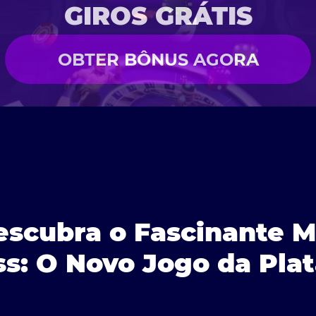
GIROS GRÁTIS
OBTER BÔNUS AGORA
escubra o Fascinante 
s: O Novo Jogo da Pla