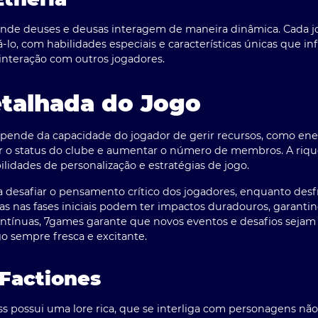
nde deuses e deusas interagem de maneira dinâmica. Cada j
lo, com habilidades especiais e características únicas que i
interação com outros jogadores.
etalhada do Jogo
ende da capacidade do jogador de gerir recursos, como energi
var o status do clube e aumentar o número de membros. A riquez
idades de personalização e estratégias de jogo.
a desafiar o pensamento crítico dos jogadores, enquanto de
s nas fases iniciais podem ter impactos duradouros, garanti
contínuas, 7games garante que novos eventos e desafios sejam
o sempre fresca e excitante.
Factiones
 possui uma lore rica, que se interliga com personagens nã