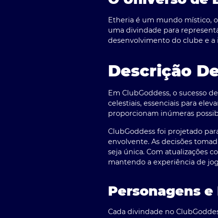
Etheria é um mundo místico, o
uma divindade para representá-
desenvolvimento do clube e a 
Descrição D
Em ClubGoddess, o sucesso dep
celestiais, essenciais para ele
proporcionam inúmeras possibil
ClubGoddess foi projetado par
envolvente. As decisões tomada
seja única. Com atualizações 
mantendo a experiência de jog
Personagens e 
Cada divindade no ClubGoddess