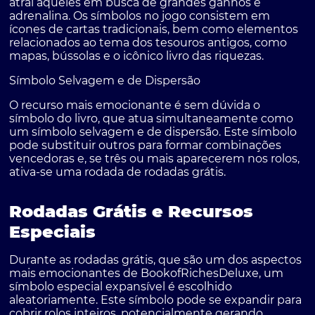
atrai aqueles em busca de grandes ganhos e
adrenalina. Os símbolos no jogo consistem em
ícones de cartas tradicionais, bem como elementos
relacionados ao tema dos tesouros antigos, como
mapas, bússolas e o icônico livro das riquezas.
Símbolo Selvagem e de Dispersão
O recurso mais emocionante é sem dúvida o
símbolo do livro, que atua simultaneamente como
um símbolo selvagem e de dispersão. Este símbolo
pode substituir outros para formar combinações
vencedoras e, se três ou mais aparecerem nos rolos,
ativa-se uma rodada de rodadas grátis.
Rodadas Grátis e Recursos
Especiais
Durante as rodadas grátis, que são um dos aspectos
mais emocionantes de BookofRichesDeluxe, um
símbolo especial expansível é escolhido
aleatoriamente. Este símbolo pode se expandir para
cobrir rolos inteiros, potencialmente gerando