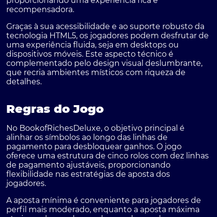
proporcionando uma experiência rica e
recompensadora.
Graças à sua acessibilidade e ao suporte robusto da
tecnologia HTML5, os jogadores podem desfrutar de
uma experiência fluida, seja em desktops ou
dispositivos móveis. Este aspecto técnico é
complementado pelo design visual deslumbrante,
que recria ambientes místicos com riqueza de
detalhes.
Regras do Jogo
No BookofRichesDeluxe, o objetivo principal é
alinhar os símbolos ao longo das linhas de
pagamento para desbloquear ganhos. O jogo
oferece uma estrutura de cinco rolos com dez linhas
de pagamento ajustáveis, proporcionando
flexibilidade nas estratégias de aposta dos
jogadores.
A aposta mínima é conveniente para jogadores de
perfil mais moderado, enquanto a aposta máxima