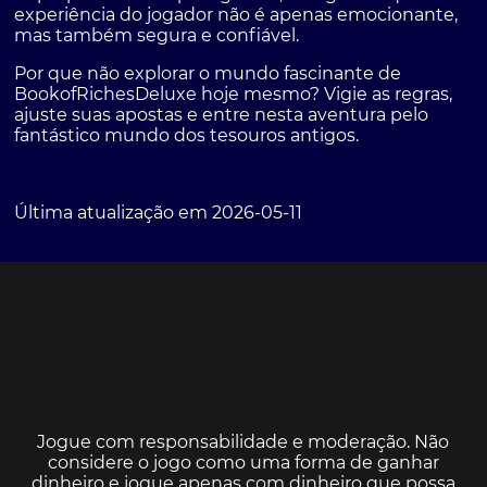
experiência do jogador não é apenas emocionante,
mas também segura e confiável.
Por que não explorar o mundo fascinante de
BookofRichesDeluxe hoje mesmo? Vigie as regras,
ajuste suas apostas e entre nesta aventura pelo
fantástico mundo dos tesouros antigos.
Última atualização em 2026-05-11
Jogue com responsabilidade e moderação. Não
considere o jogo como uma forma de ganhar
dinheiro e jogue apenas com dinheiro que possa